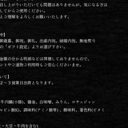
召し上がりいただいても問題はありませんが、気になる方は
してからご使用ください。
とご理解をよろしくお願いいたします。
中】
御歳暮、御祝、御礼、出産内祝、結婚内祝、無地熨斗
の「ギフト設定」よりお選び下さい。
金額の分かる明細などは同梱しておりませんので、
トやご進物ご利用時もご安心くださいませ。
いて】
２〜３営業日出荷となります。
：
牛内臓(小腸)、醤油、白味噌、みりん、コチュジャン
ソルビン酸K)、調味料(アミノ酸等) 、酸味料、着色料(ビタミ
麦・大豆・牛肉を含む)