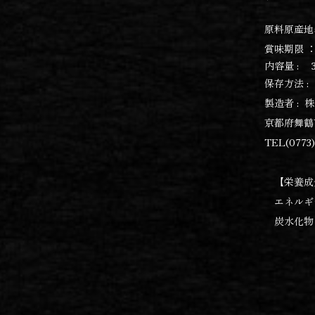
原料原産地
賞味期限 
内容量 : 
保存方法 :
製造者 : 
京都府舞鶴市
TEL(0773)
【栄養成分
エネルギー 
炭水化物 9