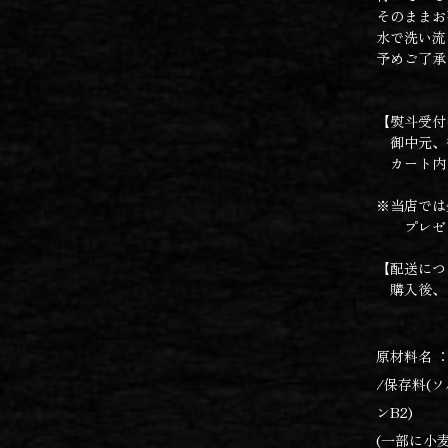
そのままお
水で洗い流
予めご了承
【熨斗受付
御中元、
カート内
※当店では
プレゼン
【配送につ
購入後、
原材料名 
/保存料(
ンB2)
(一部に小