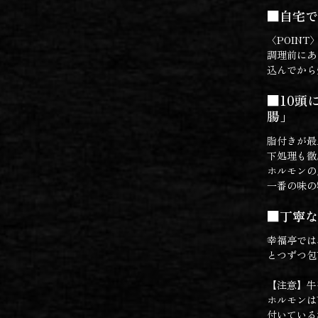
■自宅で
〈POINT
調理前にあ
込んでから
■10頭
腸」
脂付きが最
下処理も徹
ホルモンの
一番の味の
■丁寧な
幸福亭では
とつずつ包
【注意】牛
ホルモンは
付いている