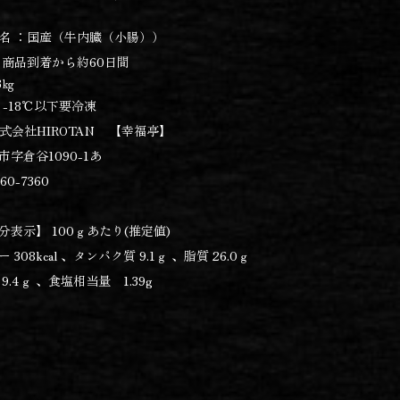
名 ：
国産（牛内臓（小腸））
：商品到着から約60日間
3㎏
 -18℃以下要冷凍
株式会社HIROTAN 【幸福亭】
字倉谷1090-1あ
60-7360
表示】 100ｇあたり(推定値)
308kcal 、タンパク質 9.1ｇ 、脂質 26.0ｇ
.4ｇ 、食塩相当量 1.39g