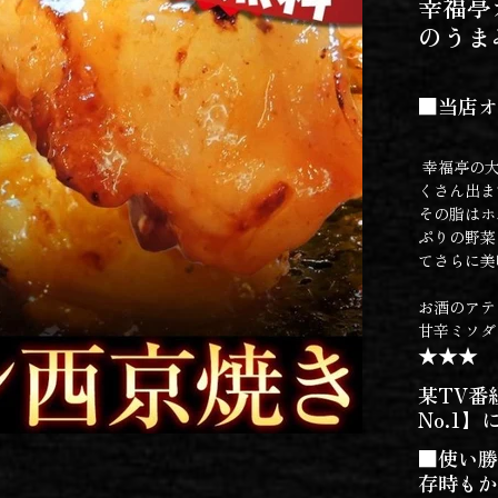
幸福亭
のうま
■当店オ
幸福亭の大
くさん出ま
その脂はホ
ぷりの野菜
てさらに美
お酒のアテ
甘辛ミソダ
★★★
某TV番
No.1
■使い勝
存時もか