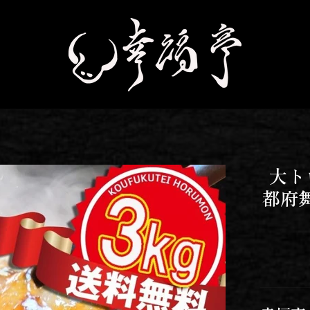
大ト
都府