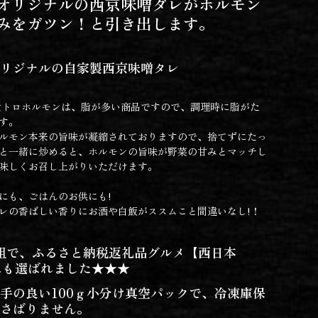
オリジナルの西京味噌ダレがホルモン
みをガツン！と引き出します。
リジナルの自家製西京味噌タレ
トロホルモンは、脂が多い商品ですので、調理時に脂がた
す。
ルモン本来の旨味が凝縮されておりますので、捨てずにたっ
と一緒に炒めると、ホルモンの旨味が野菜の甘みとマッチし
味しくお召し上がりいただけます。
にも、ごはんのお供にも!
レの香ばしい香りにお酒や白飯がススムこと間違いなし!！
組で、ふるさと納税返礼品グルメ【西日本
】にも選ばれました★★★
手の良い100ｇ小分け真空パックで、冷凍庫保
さばりません。