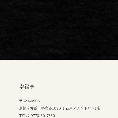
幸福亭
〒624-0906
京都府舞鶴市字倉谷1090-1 石戸テナントビル1階
TEL：0773-60-7360