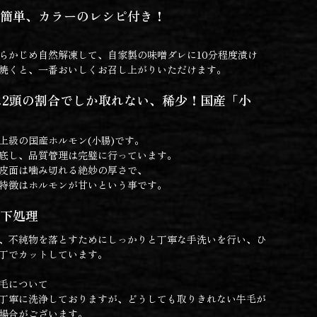
簡単、カラーのレシピ付き！
〉
らかじめ自然解凍して、自家製の味噌ダレに10分程度漬け
焼くと、一番おいしくお召し上がりいただけます。
に2頭の割合でしか取れない、稀少！国産「小
上級の国産ホルモン(小腸)です。
底し、品質管理は完璧に行っています。
皮面は噛み切れる絶妙の厚さで、
特徴はホルモンが甘いという事です。
下処理
、不純物を落とすためにしっかりと丁寧な手洗いを行い、ひ
丁でカットしています。
毛について
丁寧に洗浄しておりますが、どうしても取りきれない牛毛が
場合がございます。