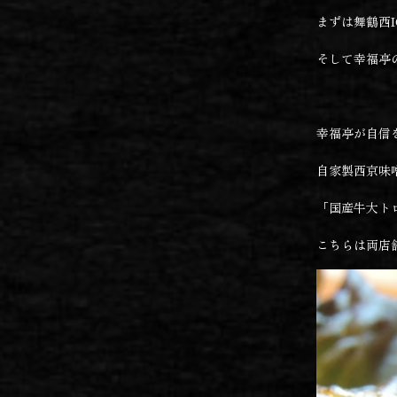
まずは舞鶴西
そして幸福亭
幸福亭が自信
自家製西京味
「国産牛大ト
こちらは両店