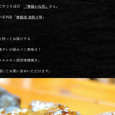
ICすぐそばの
「舞鶴かね和」
さん。
の系列店「
舞鶴港 漁師小
屋
」
を持ってお届けする
噌ダレが絡みつく美味さ！
ロホルモン西京味噌焼き」
舗にてお買い求めいただけます。